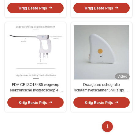
Medrad Stellant contrastinjector
echografie- en
adervisualisatiesysteem
Krijg Beste Prijs
Krijg Beste Prijs
Video
FDA CE ISO13485 wegwerp
Draagbare echografie
elektronische hysteroscoop 4,8
lichaamsvetscanner 5MHz spier-
mm voor gynaecologische
en vetanalysator met Bluetooth-
endoscopische procedures
app
Krijg Beste Prijs
Krijg Beste Prijs
1