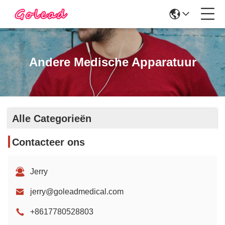
Andere Medische Apparatuur
Alle Categorieën
Contacteer ons
Jerry
jerry@goleadmedical.com
+8617780528803