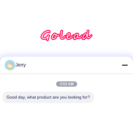
Sociale media
Jerry
3:53 AM
Snel contact
Tel.
Good day, what product are you looking for?
86-28-8883- 2969
E-mail
jerry@goleadmedical.com