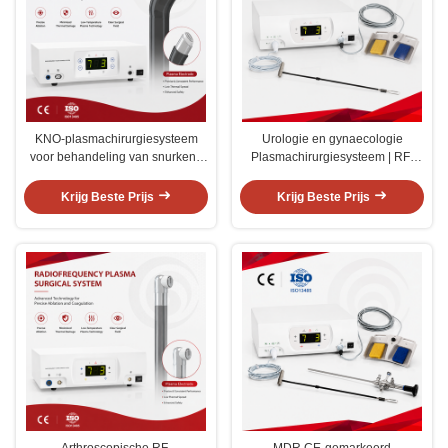
KNO-plasmachirurgiesysteem
Urologie en gynaecologie
voor behandeling van snurken |
Plasmachirurgiesysteem | RF-
RF-coblatiegenerator voor lage
ablatiegenerator met
temperaturen met
wegwerpplasma-elektroden
Krijg Beste Prijs
Krijg Beste Prijs
wegwerpplasmastaafje
Arthroscopische RF-
MDR CE-gemarkeerd