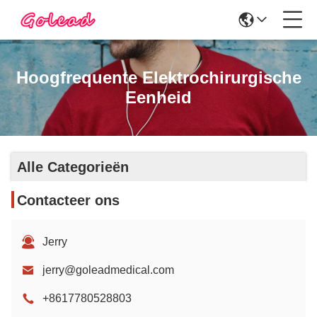
Hoogfrequente Elektrochirurgische
Eenheid
Alle Categorieën
Contacteer ons
Jerry
jerry@goleadmedical.com
+8617780528803