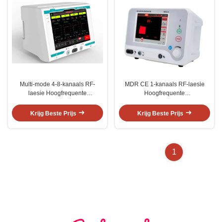
Multi-mode 4-8-kanaals RF-
MDR CE 1-kanaals RF-laesie
laesie Hoogfrequente
Hoogfrequente
elektrochirurgische generator
elektrochirurgische generator
Monopolair Bipolair Tripolair
Pijnbestrijding
Krijg Beste Prijs
Krijg Beste Prijs
Impedantiebewaking
1