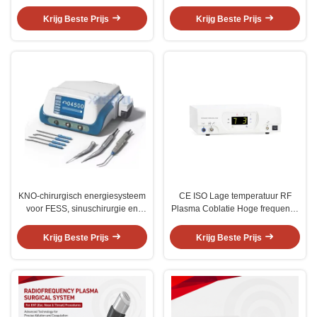
craniotomie,
aandrijfsysteem voor botsnijden,
schedelbasischirurgie en
boren en minimaal invasieve
Krijg Beste Prijs
Krijg Beste Prijs
minimaal invasieve
chirurgie
neurochirurgie
KNO-chirurgisch energiesysteem
CE ISO Lage temperatuur RF
voor FESS, sinuschirurgie en
Plasma Coblatie Hoge frequentie
minimaal invasieve KNO-
Elektrochirurgische eenheid ENT
procedures
Wervelkolom Urologie
Krijg Beste Prijs
Krijg Beste Prijs
Gynaecologie