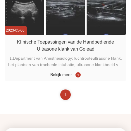
2023-05-06
Klinische Toepassingen van de Handbediende
Ultrasone klank van Golead
1.Department van Anesthesiology: luchtrouteultrasone klank,
het plaatsen van tracheale intubatie, ultrasone klankbeeld van
armvlecht, aan de rand opgenomen centrale aderlijke
Bekijk meer
catheter, observatie in real time van het proces die van
punctuurnaald bloedvat, subclavian catheter van de
aderpunctuur, de ...
1