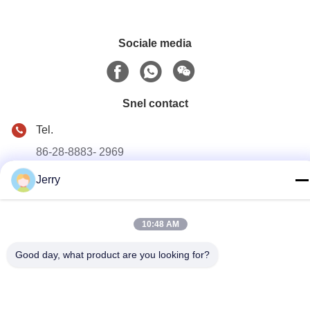
Sociale media
Snel contact
Tel.
86-28-8883- 2969
Jerry
E-mail
jerry@goleadmedical.com
Adres
10:48 AM
03/03/01, No.366, Road van het Noordenhupan, Nieuwe
Good day, what product are you looking for?
Tianfu-Streek de Vrijhandelszone, van China (Sichuan),
Chengdu, China.