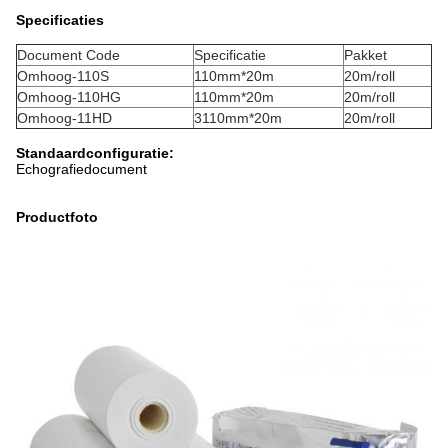
Specificaties
Document Code
Specificatie
Pakket
Omhoog-110S
110mm*20m
20m/roll
Omhoog-110HG
110mm*20m
20m/roll
Omhoog-11HD
3110mm*20m
20m/roll
Standaardconfiguratie:
Echografiedocument
Productfoto