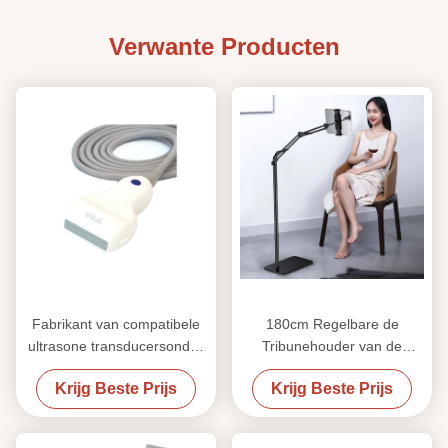
Verwante Producten
Fabrikant van compatibele
180cm Regelbare de
ultrasone transducersondes
Tribunehouder van de
voor Philips, GE, Siemens,
Aluminiumtelefoon 360
Krijg Beste Prijs
Krijg Beste Prijs
Mindray, Aloka en Medison
Graad
echografiesystemen